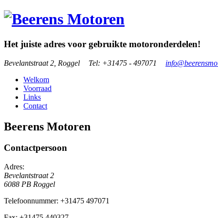
Het juiste adres voor gebruikte motoronderdelen!
Bevelantstraat 2, Roggel
•
Tel: +31475 - 497071
•
info@beerensmot
Welkom
Voorraad
Links
Contact
Beerens Motoren
Contactpersoon
Adres:
Bevelantstraat 2
6088 PB Roggel
Telefoonnummer:
+31475 497071
Fax:
+31475 440327